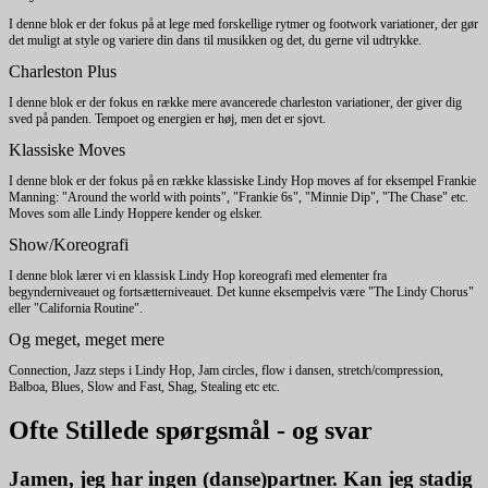
I denne blok er der fokus på at lege med forskellige rytmer og footwork variationer, der gør
det muligt at style og variere din dans til musikken og det, du gerne vil udtrykke.
Charleston Plus
I denne blok er der fokus en række mere avancerede charleston variationer, der giver dig
sved på panden. Tempoet og energien er høj, men det er sjovt.
Klassiske Moves
I denne blok er der fokus på en række klassiske Lindy Hop moves af for eksempel Frankie
Manning: "Around the world with points", "Frankie 6s", "Minnie Dip", "The Chase" etc.
Moves som alle Lindy Hoppere kender og elsker.
Show/Koreografi
I denne blok lærer vi en klassisk Lindy Hop koreografi med elementer fra
begynderniveauet og fortsætterniveauet. Det kunne eksempelvis være "The Lindy Chorus"
eller "California Routine".
Og meget, meget mere
Connection, Jazz steps i Lindy Hop, Jam circles, flow i dansen, stretch/compression,
Balboa, Blues, Slow and Fast, Shag, Stealing etc etc.
Ofte Stillede spørgsmål - og svar
Jamen, jeg har ingen (danse)partner. Kan jeg stadig