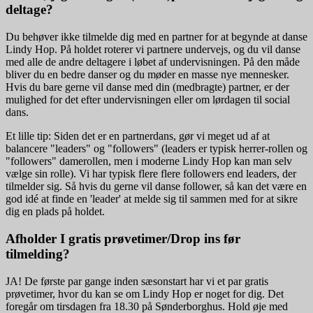
deltage?
Du behøver ikke tilmelde dig med en partner for at begynde at danse
Lindy Hop. På holdet roterer vi partnere undervejs, og du vil danse
med alle de andre deltagere i løbet af undervisningen. På den måde
bliver du en bedre danser og du møder en masse nye mennesker.
Hvis du bare gerne vil danse med din (medbragte) partner, er der
mulighed for det efter undervisningen eller om lørdagen til social
dans.
Et lille tip: Siden det er en partnerdans, gør vi meget ud af at
balancere "leaders" og "followers" (leaders er typisk herrer-rollen og
"followers" damerollen, men i moderne Lindy Hop kan man selv
vælge sin rolle). Vi har typisk flere flere followers end leaders, der
tilmelder sig. Så hvis du gerne vil danse follower, så kan det være en
god idé at finde en 'leader' at melde sig til sammen med for at sikre
dig en plads på holdet.
Afholder I gratis prøvetimer/Drop ins før
tilmelding?
JA! De første par gange inden sæsonstart har vi et par gratis
prøvetimer, hvor du kan se om Lindy Hop er noget for dig. Det
foregår om tirsdagen fra 18.30 på Sønderborghus. Hold øje med