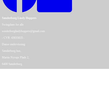
Sønderborg Lindy Hoppers
Swingdans for alle
sonderborglindyhoppers@gmail.com
- CVR: 43035835 -
Danse undervisning:
Sønderborg hus,
Martin Nyrops Plads 2,
6400 Sønderborg