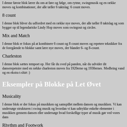
I denne første blok lærer du om at føre og følge, om rytme, swingmusik og en række
moves og kombinationer, der alle tæller 6 taktslag: 6 count moves.
8 count
I denne blok bliver du udfordret med en række nye moves, der alle tæller 8 taktslag og som
bygger op til legendariske Lindy Hop moves som swingout og circles.
Mix and Match
I denne blok er fokus på at kombinere 6 count og 8 count moves og repetere teknikker fra
de foregående to blokke samt lære nye moves, der blander 6- og 8-count.
Charleston
I denne blok sættes tempoet op. Her får du sved på panden, når du udvider dit
danserepetoire med en række charleston moves fra 1920erne og 1930ernes. Medbring vand
og en ekstra t-shirt :)
Eksempler på Blokke på Let Øvet
Musicality
I denne blok er der fokus på musikken og samspillet mellem dansen og musikken. Vi kan
undersøge strukturen i swing musik og hvordan vi kan udtrykke enkelte elementer i
musikken gennem dansen eller undersøge hvad forskellige typer af musik gør ved vores
dans
Rhythm and Footwork