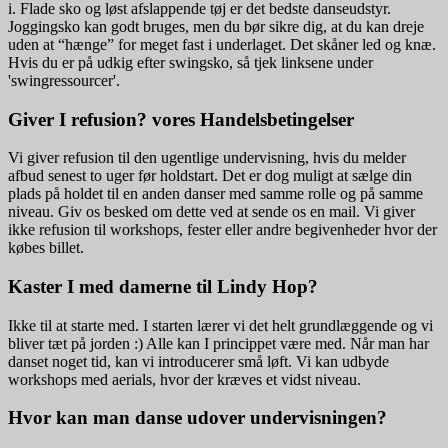
i. Flade sko og løst afslappende tøj er det bedste danseudstyr.
Joggingsko kan godt bruges, men du bør sikre dig, at du kan dreje
uden at “hænge” for meget fast i underlaget. Det skåner led og knæ.
Hvis du er på udkig efter swingsko, så tjek linksene under
'swingressourcer'.
Giver I refusion? vores Handelsbetingelser
Vi giver refusion til den ugentlige undervisning, hvis du melder
afbud senest to uger før holdstart. Det er dog muligt at sælge din
plads på holdet til en anden danser med samme rolle og på samme
niveau. Giv os besked om dette ved at sende os en mail. Vi giver
ikke refusion til workshops, fester eller andre begivenheder hvor der
købes billet.
Kaster I med damerne til Lindy Hop?
Ikke til at starte med. I starten lærer vi det helt grundlæggende og vi
bliver tæt på jorden :) Alle kan I princippet være med. Når man har
danset noget tid, kan vi introducerer små løft. Vi kan udbyde
workshops med aerials, hvor der kræves et vidst niveau.
Hvor kan man danse udover undervisningen?