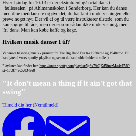
Hver Lørdag fra 10-13 er der ekstratræning/social dans i
"fællessalen" på Ahlmannskolen i Sønderborg. Her kan du danse
med dine meddansere og øve det, du har lært i undervisningen eller
prøve noget nyt. Der vil af og til være instruktører tilstede, som du
kan spørge til råds, men der er som sådan ikke undervisning, men
'fri' dans. Man kan købe kaffe og kage.
Hvilken musik danser I til?
Vi danser til swing musik - primært fra The Big Band Era fra 1930erne og 1940erne. Du
kan lytte til vores spotify-playliste og se om du kan holde fødderne stille :)
Playlisten kan findes her:
https://open.spotify.com/playlist/5g6x79tQXd5fnzzMo4xF5R?
si=17c8749c5c0349a8
"It don't mean a thing if it ain't got that
swing"
Tilmeld dig her (Nemtilmeld)