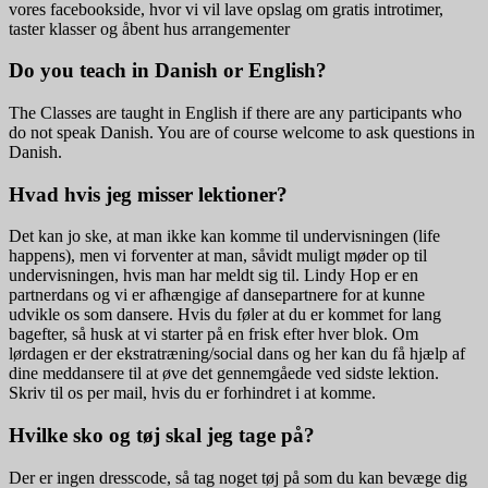
vores facebookside, hvor vi vil lave opslag om gratis introtimer,
taster klasser og åbent hus arrangementer
Do you teach in Danish or English?
The Classes are taught in English if there are any participants who
do not speak Danish. You are of course welcome to ask questions in
Danish.
Hvad hvis jeg misser lektioner?
Det kan jo ske, at man ikke kan komme til undervisningen (life
happens), men vi forventer at man, såvidt muligt møder op til
undervisningen, hvis man har meldt sig til. Lindy Hop er en
partnerdans og vi er afhængige af dansepartnere for at kunne
udvikle os som dansere. Hvis du føler at du er kommet for lang
bagefter, så husk at vi starter på en frisk efter hver blok. Om
lørdagen er der ekstratræning/social dans og her kan du få hjælp af
dine meddansere til at øve det gennemgåede ved sidste lektion.
Skriv til os per mail, hvis du er forhindret i at komme.
Hvilke sko og tøj skal jeg tage på?
Der er ingen dresscode, så tag noget tøj på som du kan bevæge dig