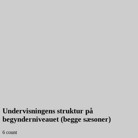
Undervisningen er delt op i blokke á 3-4 undervisningsgange. Hver
blok har et tema og et fokus. Hver sæson består af 4-5 blokke.
Begynderniveauet består af to sæsoner: Efterårssæsonen (A) og
Forårssæsonen (B). Du bestemmer selv om du starter i foråret eller i
efteråret. Indholdet af de to sæsoner er en smule forskellige, men du
arbejder med og forfiner de grundlæggende figurer og teknikker i de
to sæsoner. Hvis du eksempelvis har fulgt undervisningen i
efterårssæsonen, vil du i forårssæsonen repetere kendte figurer og
teknikker, men også lære nye moves og teknikker.
Du skal som udgangspunkt gennemføre begge sæsoner for at kunne
rykke op på det næste niveau.
På det Let Øvede niveau skifter temaerne hver sæson, så du som
danser stifter bekendskab med de mange forskellige aspekter ved
dansen.
Undervisningens struktur på
begynderniveauet (begge sæsoner)
6 count